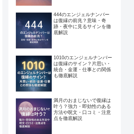
444のエンジェルナンバー
は復縁の前兆？意味・奇
跡・夜中に見るサインを徹
底解説
1010のエンジェルナンバー
は復縁のサイン？片思い・
統合・金運・仕事との関係
も徹底解説
満月のおまじないで復縁は
叶う？強力・即効性のある
方法や呪文・口コミ・注意
点を徹底解説