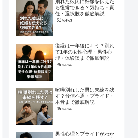
別れた彼氏に妊娠を伝えた
ら復縁できる？気持ち・責
任・選択肢を徹底解説
51 views
復縁は一年後に叶う？別れ
て1年の女性心理・男性心
理・体験談まで徹底解説
46 views
喧嘩別れした男は未練を残
す？音信不通・プライド・
本音まで徹底解説
35 views
男性心理とプライドがわか