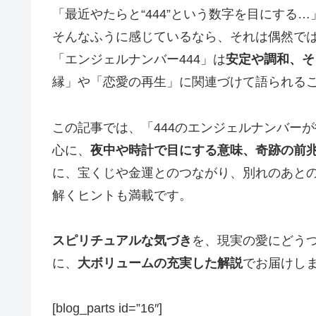
「最近やたらと“444”という数字を目にする…
そんなふうに感じているなら、それは偶然で
「エンジェルナンバー444」は
安定や調和、そ
縁」や「恋愛の再生」に関連づけて語られる
この記事では、「444のエンジェルナンバー
心に、
夜中や時計で目にする意味、奇跡の前
に、宝くじや金運とのつながり、別れのあと
解くヒントも満載です。
スピリチュアルな気づき
を、現実の愛にどう
に、
大ボリュームの充実した解説
でお届けし
[blog_parts id=”16″]