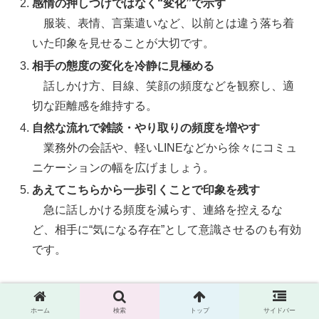
感情の押しつけではなく“変化”で示す
服装、表情、言葉遣いなど、以前とは違う落ち着
いた印象を見せることが大切です。
相手の態度の変化を冷静に見極める
話しかけ方、目線、笑顔の頻度などを観察し、適
切な距離感を維持する。
自然な流れで雑談・やり取りの頻度を増やす
業務外の会話や、軽いLINEなどから徐々にコミュ
ニケーションの幅を広げましょう。
あえてこちらから一歩引くことで印象を残す
急に話しかける頻度を減らす、連絡を控えるな
ど、相手に“気になる存在”として意識させるのも有効
です。
社内では恋愛感情よりも“信頼”や“安心感”が関係性を左右
します。
ホーム
検索
トップ
サイドバー