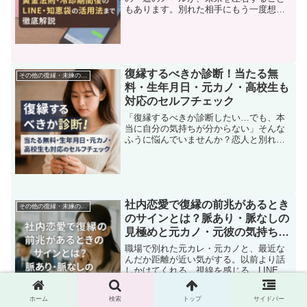
もあります。別れた相手にもう一度想い
を届けたい。でも、どんな言葉を選べば
いいのか、どのタイミングがベストなの
か、迷ってしまう人は少なくありませ
ん。特に、「メールやLIN...
復縁するべきか診断！当たる無
その他の復縁・未練の悩み
料・生年月日・元カノ・高校生も
対応のセルフチェック
「復縁するべきか診断したい…でも、本
当に自分の気持ちが分からない」そんな
ふうに悩んでいませんか？恋人と別れて
しばらく経った頃、ふと「やっぱり復縁
したいかも」と思う瞬間があるもの。で
もそれが未練なのか、本当にやり直す価
値のある関係なのか、自分...
社内恋愛で復縁の前兆があるとき
その他の復縁・未練の悩み
のサインとは？脈あり・脈なしの
見極めと元カノ・元彼の気持ちを
徹底解説
職場で別れた元カレ・元カノと、最近な
んだか距離が近い気がする。以前より話
しかけてくれる、視線を感じる、LINEが
増えた――もしかしてこれって「復縁の
前兆」？社内恋愛は、別れたあとも物理
ホーム
検索
トップ
サイドバー
的に顔を合わせる機会が多く、他の恋愛