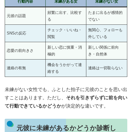
行動内容
未練がある女
未練がない女
頻繁に出す、比較す
たまに出るが感情的
元彼の話題
る
でない
チェック・いいね・
無関心、フォローも
SNSの反応
閲覧
外している
新しい恋に慎重・消
新しい関係に前向
恋愛の前向きさ
極的
き・自然体
機会をうかがって連
連絡の有無
連絡は一切取らない
絡する
未練がない女性でも、ふとした拍子に元彼のことを思い出
すことはあります。ただし、
それを引きずらずに前を向い
て行動できているかどうか
が決定的な違いです。
元彼に未練があるかどうか診断し