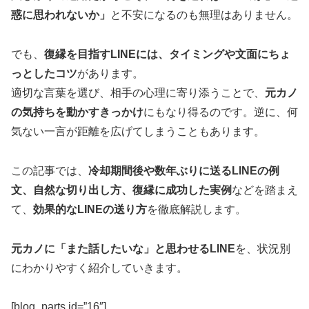
惑に思われないか」
と不安になるのも無理はありません。
でも、
復縁を目指すLINEには、タイミングや文面にちょ
っとしたコツ
があります。
適切な言葉を選び、相手の心理に寄り添うことで、
元カノ
の気持ちを動かすきっかけ
にもなり得るのです。逆に、何
気ない一言が距離を広げてしまうこともあります。
この記事では、
冷却期間後や数年ぶりに送るLINEの例
文、自然な切り出し方、復縁に成功した実例
などを踏まえ
て、
効果的なLINEの送り方
を徹底解説します。
元カノに「また話したいな」と思わせるLINE
を、状況別
にわかりやすく紹介していきます。
[blog_parts id=”16″]