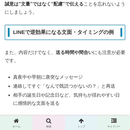
誠意は“文量”ではなく“配慮”で伝える
ことを忘れないよう
にしましょう。
LINEで逆効果になる文面・タイミングの例
また、内容だけでなく、
送る時間や間合い
にも注意が必要
です。
真夜中や早朝に唐突なメッセージ
連絡してすぐ「なんで既読つかないの？」と再送
相手の誕生日や記念日など、気持ちが揺れやすい日
に感情的な文面を送る
これらは一見ロマンチックなアプローチに見えるかもしれ
ホーム
検索
トップ
サイドバー
ませんが、
相手からすると未練や執着が強く感じられる
こ